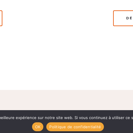
DÉ
 UTILES
eilleure expérience sur notre site web. Si vous continuez à utiliser ce
CONTACTS
OK
Politique de confidentialité