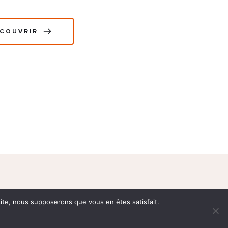
COUVRIR
 site, nous supposerons que vous en êtes satisfait.
ORGANISATEUR & 
PARTENAIRES