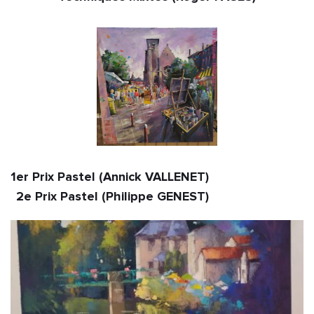
1er Prix Pastel (Annick VALLENET)                                                                             
2e Prix Pastel (Philippe GENEST)                           