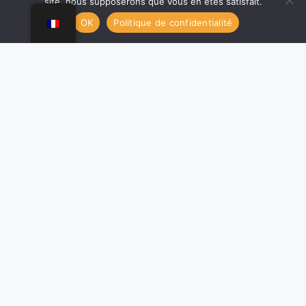
site, nous supposerons que vous en êtes satisfait.
OK
Politique de confidentialité
contact@festivalpeinturemagne.com
ORGANISATEUR & PARTENAIRES